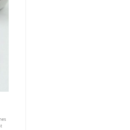
ines
st