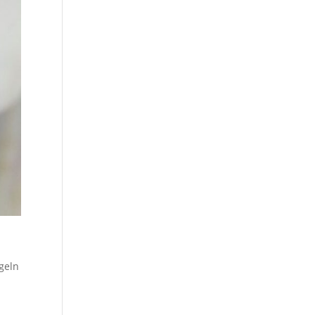
,
geln