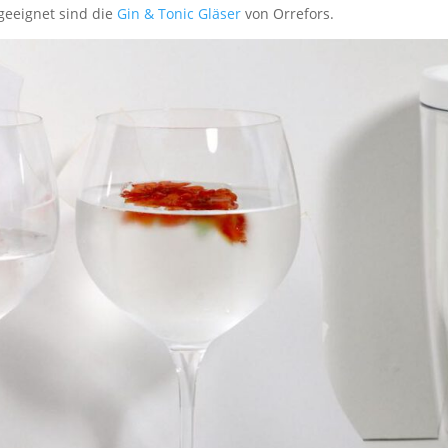
geeignet sind die
Gin & Tonic Gläser
von Orrefors.