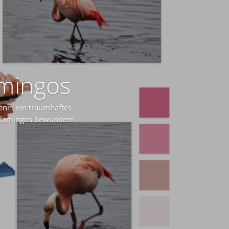
meln lassen! Fröhliche
oole Krabbe zum Sparen!