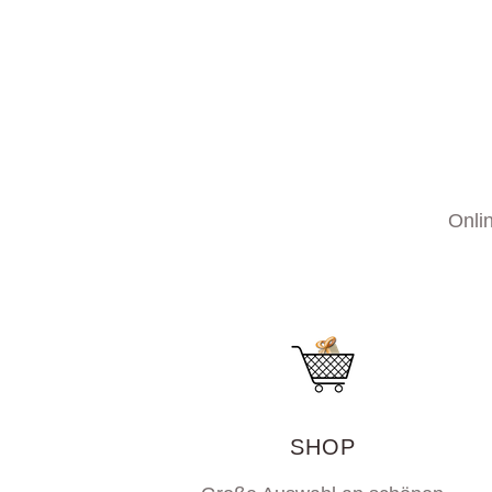
Onli
SHOP