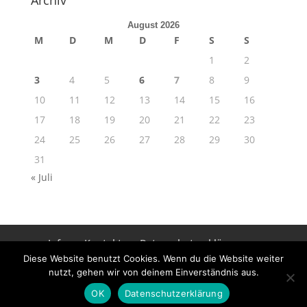
August 2026
M
D
M
D
F
S
S
1
2
3
4
5
6
7
8
9
10
11
12
13
14
15
16
17
18
19
20
21
22
23
24
25
26
27
28
29
30
31
« Juli
Info
Kontakt
Datenschutzerklärung
Impressum
Diese Website benutzt Cookies. Wenn du die Website weiter
nutzt, gehen wir von deinem Einverständnis aus.
OK
Datenschutzerklärung