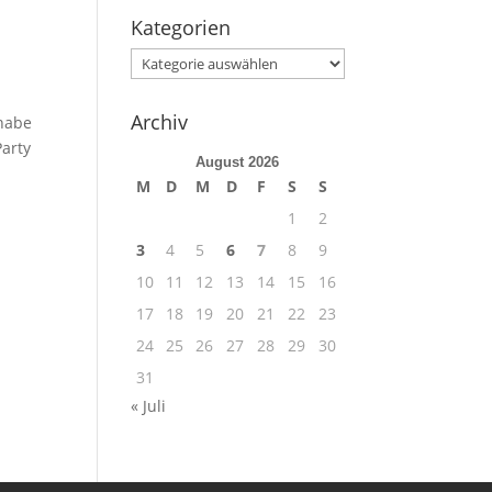
Kategorien
Kategorien
Archiv
 habe
arty
August 2026
M
D
M
D
F
S
S
1
2
3
4
5
6
7
8
9
10
11
12
13
14
15
16
17
18
19
20
21
22
23
24
25
26
27
28
29
30
31
« Juli