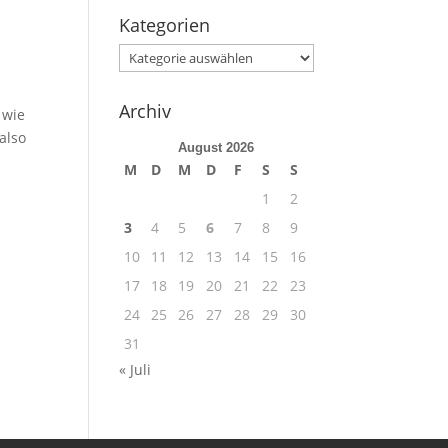
Kategorien
Kategorien
Archiv
 wie
also
August 2026
M
D
M
D
F
S
S
1
2
3
4
5
6
7
8
9
10
11
12
13
14
15
16
17
18
19
20
21
22
23
24
25
26
27
28
29
30
31
« Juli