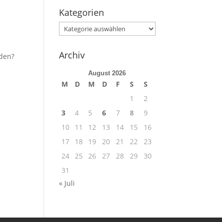
Kategorien
Kategorien
Archiv
aden?
August 2026
M
D
M
D
F
S
S
1
2
3
4
5
6
7
8
9
10
11
12
13
14
15
16
17
18
19
20
21
22
23
24
25
26
27
28
29
30
31
« Juli