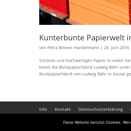
Kunterbunte Papierwelt i
von
Petra Bösner-Handelmann
|
26. Juni 2016
Schönes und hochwertiges Papier in vielen Far
bietet die Buntpapierfabrik Ludwig Bähr unt
Buntpapierfabrik von Ludwig Bähr in Kassel ge
Info
Kontakt
Datenschutzerklärung
Diese Website benutzt Cookies. Wenn