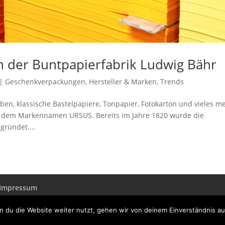
n der Buntpapierfabrik Ludwig Bähr
|
Geschenkverpackungen
,
Hersteller & Marken
,
Trends
ben, klassische Bastelpapiere, Tonpapier, Fotokarton und vieles m
er dem Markennamen URSUS. Bereits im Jahre 1820 wurde die
gründet....
Impressum
 du die Website weiter nutzt, gehen wir von deinem Einverständnis au