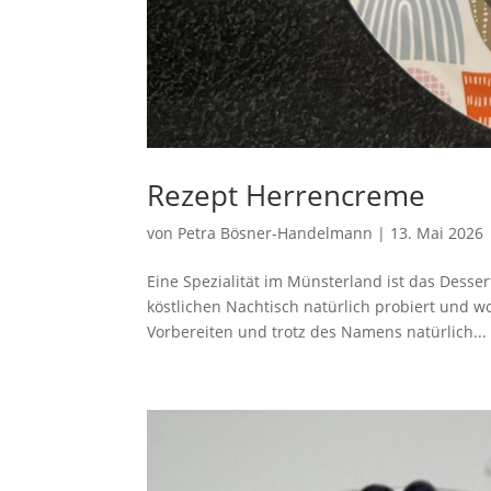
Rezept Herrencreme
von
Petra Bösner-Handelmann
|
13. Mai 2026
Eine Spezialität im Münsterland ist das Desse
köstlichen Nachtisch natürlich probiert und w
Vorbereiten und trotz des Namens natürlich...