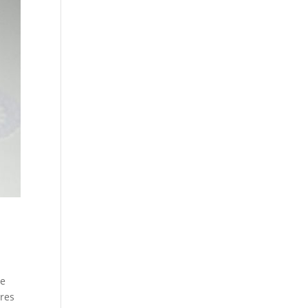
ge
eres