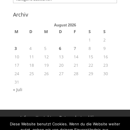
Archiv
August 2026
M
D
M
D
F
S
S
1
2
3
4
5
6
7
8
9
10
11
12
13
14
15
16
17
18
19
20
21
22
23
24
25
26
27
28
29
30
31
« Juli
Info
Kontakt
Datenschutzerklärung
Impressum
Diese Website benutzt Cookies. Wenn du die Website weiter
nutzt, gehen wir von deinem Einverständnis aus.