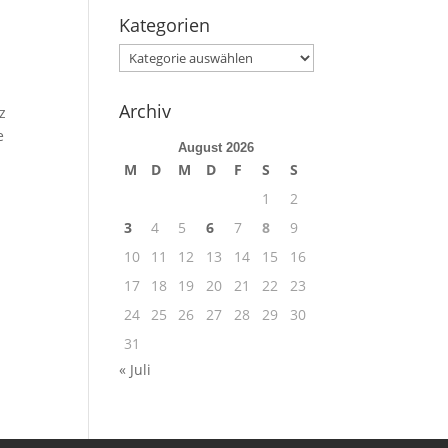
Kategorien
Kategorien
Archiv
z
e
August 2026
M
D
M
D
F
S
S
1
2
3
4
5
6
7
8
9
10
11
12
13
14
15
16
17
18
19
20
21
22
23
24
25
26
27
28
29
30
31
« Juli