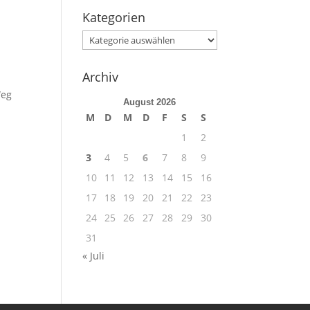
Kategorien
Kategorien
Archiv
Weg
August 2026
M
D
M
D
F
S
S
1
2
3
4
5
6
7
8
9
10
11
12
13
14
15
16
17
18
19
20
21
22
23
24
25
26
27
28
29
30
31
« Juli