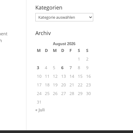
Kategorien
Kategorien
Archiv
ment
ch
August 2026
M
D
M
D
F
S
S
1
2
3
4
5
6
7
8
9
10
11
12
13
14
15
16
17
18
19
20
21
22
23
24
25
26
27
28
29
30
31
« Juli