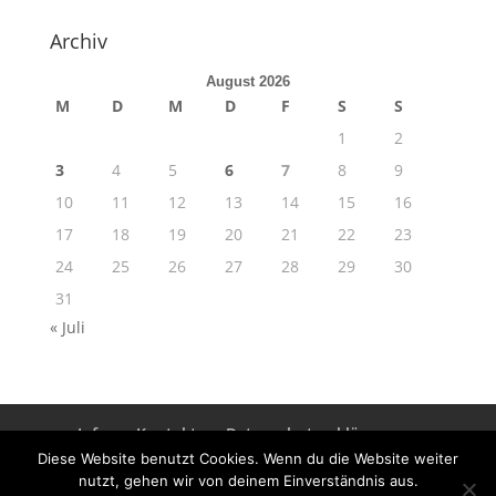
Archiv
August 2026
M
D
M
D
F
S
S
1
2
3
4
5
6
7
8
9
10
11
12
13
14
15
16
17
18
19
20
21
22
23
24
25
26
27
28
29
30
31
« Juli
Info
Kontakt
Datenschutzerklärung
Impressum
Diese Website benutzt Cookies. Wenn du die Website weiter
nutzt, gehen wir von deinem Einverständnis aus.