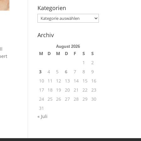
Kategorien
Kategorien
Archiv
August 2026
ll
M
D
M
D
F
S
S
pert
1
2
3
4
5
6
7
8
9
10
11
12
13
14
15
16
17
18
19
20
21
22
23
24
25
26
27
28
29
30
31
« Juli