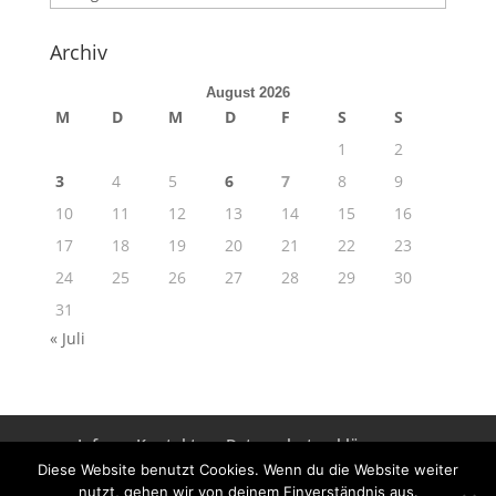
Archiv
August 2026
M
D
M
D
F
S
S
1
2
3
4
5
6
7
8
9
10
11
12
13
14
15
16
17
18
19
20
21
22
23
24
25
26
27
28
29
30
31
« Juli
Info
Kontakt
Datenschutzerklärung
Impressum
Diese Website benutzt Cookies. Wenn du die Website weiter
nutzt, gehen wir von deinem Einverständnis aus.