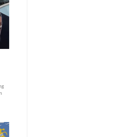
ng
en