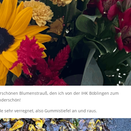
schönen Blumenstrauß, den ich von der IHK Böblingen zum
nderschön!
 sehr verregnet, also Gummistiefel an und raus.