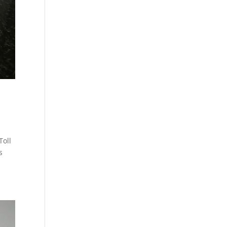
Toll
s