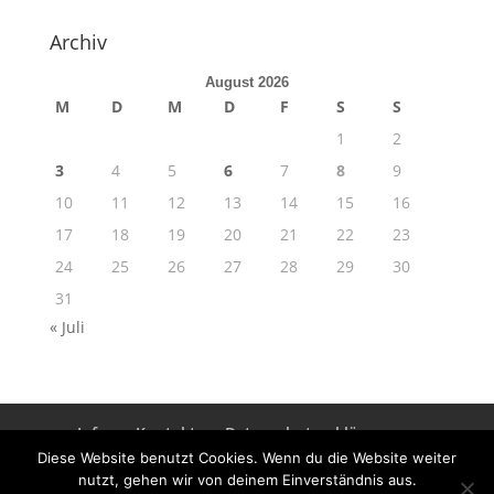
Archiv
August 2026
M
D
M
D
F
S
S
1
2
3
4
5
6
7
8
9
10
11
12
13
14
15
16
17
18
19
20
21
22
23
24
25
26
27
28
29
30
31
« Juli
Info
Kontakt
Datenschutzerklärung
Impressum
Diese Website benutzt Cookies. Wenn du die Website weiter
nutzt, gehen wir von deinem Einverständnis aus.