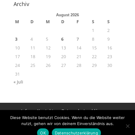
Archiv
August 2026
M
D
M
D
F
S
S
1
2
3
4
5
6
7
8
9
10
11
12
13
14
15
16
17
18
19
20
21
22
23
24
25
26
27
28
29
30
31
« Juli
Info
Kontakt
Datenschutzerklärung
Impressum
Diese Website benutzt Cookies. Wenn du die Website weiter
nutzt, gehen wir von deinem Einverständnis aus.
OK
Datenschutzerklärung