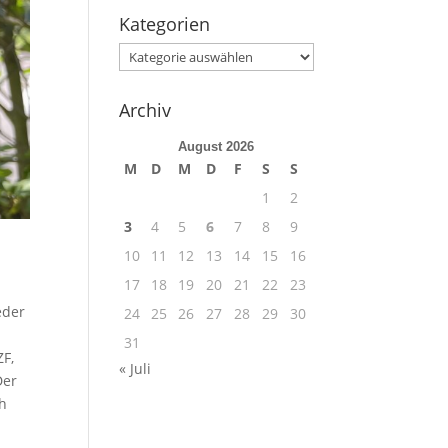
Kategorien
Kategorien
Archiv
August 2026
M
D
M
D
F
S
S
1
2
3
4
5
6
7
8
9
10
11
12
13
14
15
16
17
18
19
20
21
22
23
eder
24
25
26
27
28
29
30
31
ZF,
« Juli
Der
ch