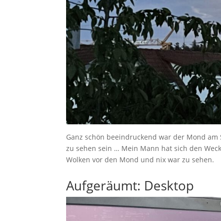
Ganz schön beeindruckend war der Mond am So
zu sehen sein … Mein Mann hat sich den Wecker 
Wolken vor den Mond und nix war zu sehen.
Aufgeräumt: Desktop