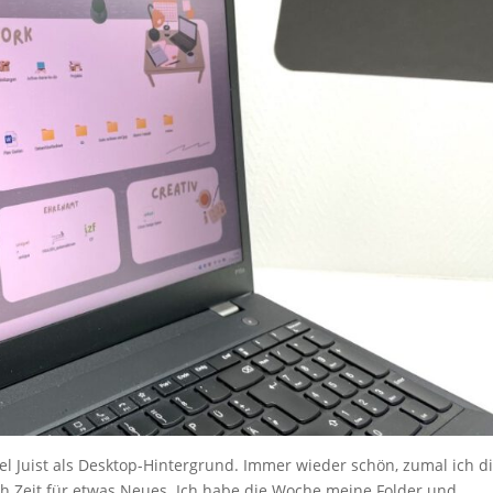
nsel Juist als Desktop-Hintergrund. Immer wieder schön, zumal ich d
h Zeit für etwas Neues. Ich habe die Woche meine Folder und