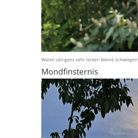
Waren übrigens sehr lecker! Meine Schwiegermu
Mondfinsternis