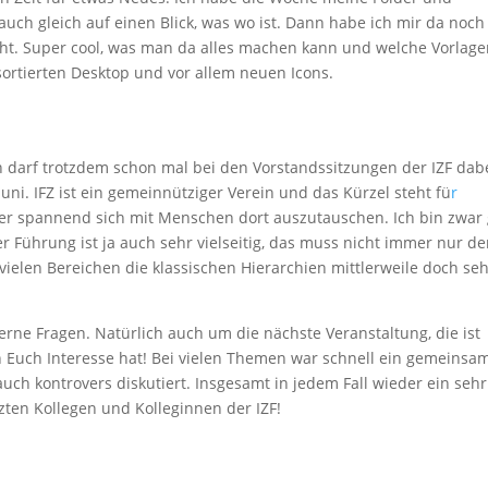
 auch gleich auf einen Blick, was wo ist. Dann habe ich mir da noch
t. Super cool, was man da alles machen kann und welche Vorlage
 sortierten Desktop und vor allem neuen Icons.
ch darf trotzdem schon mal bei den Vorstandssitzungen der IZF dab
uni. IFZ ist ein gemeinnütziger Verein und das Kürzel steht fü
r
er spannend sich mit Menschen dort auszutauschen. Ich bin zwar 
er Führung ist ja auch sehr vielseitig, das muss nicht immer nur de
 vielen Bereichen die klassischen Hierarchien mittlerweile doch se
rne Fragen. Natürlich auch um die nächste Veranstaltung, die ist
 von Euch Interesse hat! Bei vielen Themen war schnell ein gemeinsa
h kontrovers diskutiert. Insgesamt in jedem Fall wieder ein sehr
zten Kollegen und Kolleginnen der IZF!