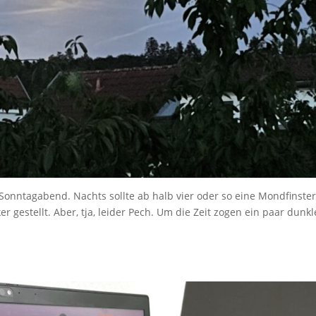
nntagabend. Nachts sollte ab halb vier oder so eine Mondfinster
gestellt. Aber, tja, leider Pech. Um die Zeit zogen ein paar dunkl