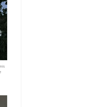
nis
e