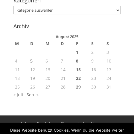
Kategorien
Kategorien
Archiv
August 2025
M
D
M
D
F
S
S
1
2
3
4
5
6
7
8
9
10
11
12
13
14
15
16
17
18
19
20
21
22
23
24
25
26
27
28
29
30
31
« Juli
Sep. »
Info
Kontakt
Datenschutzerklärung
Impressum
Diese Website benutzt Cookies. Wenn du die Website weiter