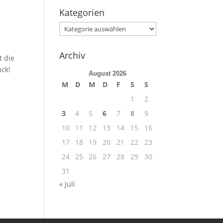
Kategorien
Kategorien
Archiv
t die
uck!
August 2026
M
D
M
D
F
S
S
1
2
3
4
5
6
7
8
9
10
11
12
13
14
15
16
17
18
19
20
21
22
23
24
25
26
27
28
29
30
31
« Juli