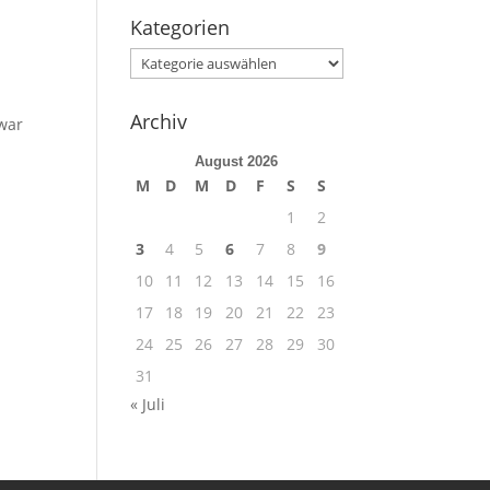
Kategorien
Kategorien
Archiv
 war
August 2026
M
D
M
D
F
S
S
1
2
3
4
5
6
7
8
9
10
11
12
13
14
15
16
17
18
19
20
21
22
23
24
25
26
27
28
29
30
31
« Juli