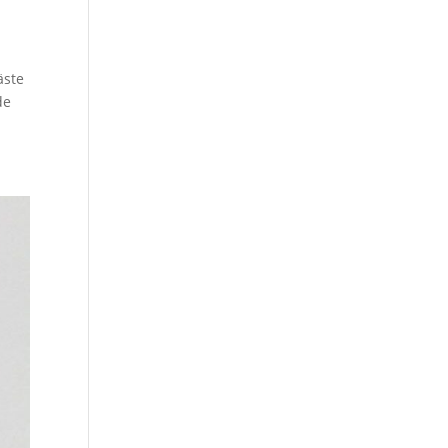
äste
de