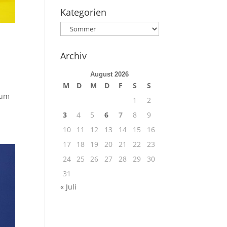
Kategorien
Kategorien
Archiv
August 2026
M
D
M
D
F
S
S
 um
1
2
3
4
5
6
7
8
9
10
11
12
13
14
15
16
17
18
19
20
21
22
23
24
25
26
27
28
29
30
31
« Juli