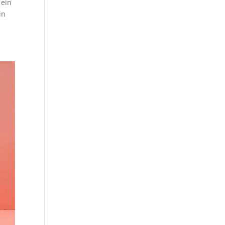
 ein
in