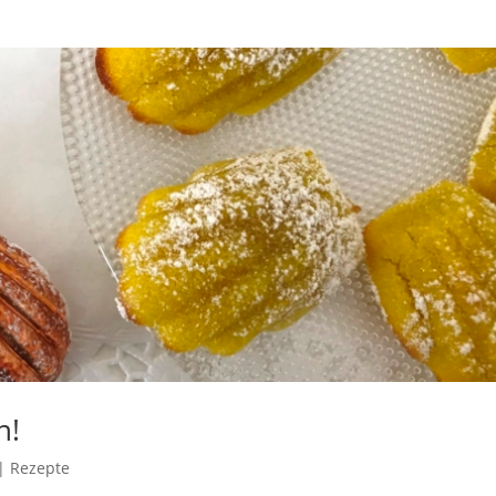
n!
|
Rezepte