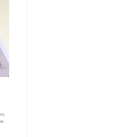
en,
be