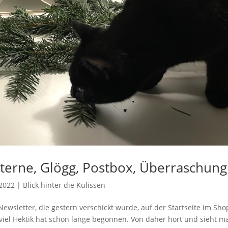
Sterne, Glögg, Postbox, Überraschung
2022
|
Blick hinter die Kulissen
ewsletter, die gestern verschickt wurde, auf der Startseite im Sho
, viel Hektik hat schon lange begonnen. Von daher hört und sieht m