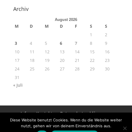
Archiv
August 2026
M
D
M
D
F
S
S
1
2
3
4
5
6
7
8
9
10
11
12
13
14
15
16
17
18
19
20
21
22
23
24
25
26
27
28
29
30
31
« Juli
Info
Kontakt
Datenschutzerklärung
Impressum
Diese Website benutzt Cookies. Wenn du die Website weiter
nutzt, gehen wir von deinem Einverständnis aus.